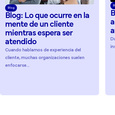
B
Blog
B
Blog:
Lo
que
ocurre
en
la
a
mente
de
un
cliente
a
mientras
espera
ser
D
atendido
in
Cuando hablamos de experiencia del
cliente, muchas organizaciones suelen
enfocarse...