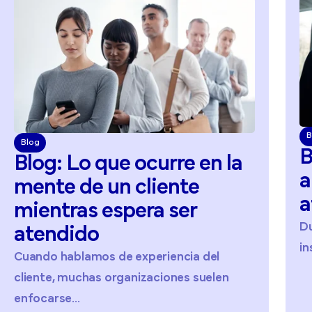
B
Blog
B
Blog:
Lo
que
ocurre
en
la
a
mente
de
un
cliente
a
mientras
espera
ser
D
atendido
in
Cuando hablamos de experiencia del
cliente, muchas organizaciones suelen
enfocarse...