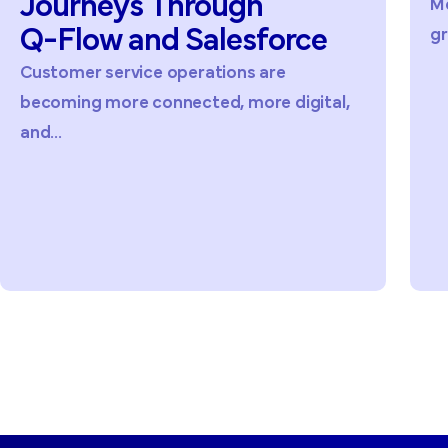
Journeys
Through
Me
Q-Flow
and
Salesforce
gr
Customer service operations are
becoming more connected, more digital,
and...