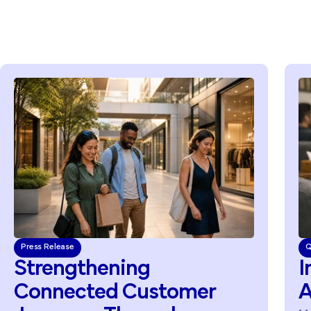
Press Release
Q
Strengthening
I
Connected
Customer
A