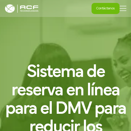
Contáctanos
Contáctanos
Sistema
de
reserva
en
línea
para
el
DMV
para
reducir
los