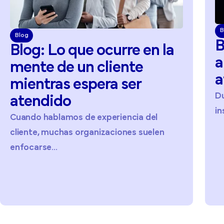
B
Blog
B
Blog:
Lo
que
ocurre
en
la
a
mente
de
un
cliente
a
mientras
espera
ser
D
atendido
in
Cuando hablamos de experiencia del
cliente, muchas organizaciones suelen
enfocarse...