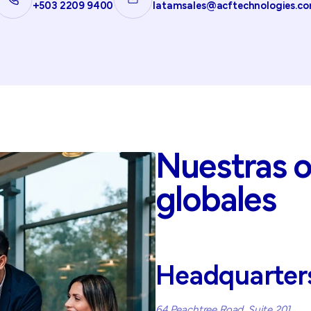
+503 2209 9400
latamsales@acftechnologies.c
Nuestras
o
globales
Headquarter
64 Peachtree Road, Suite 201