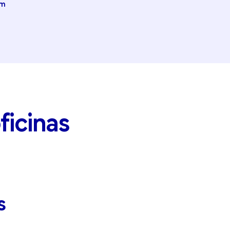
om
ficinas
s