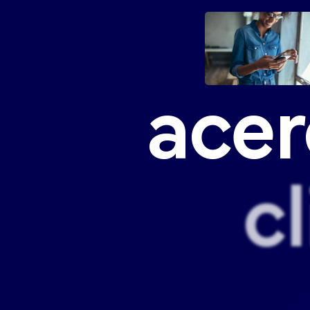
acer
c