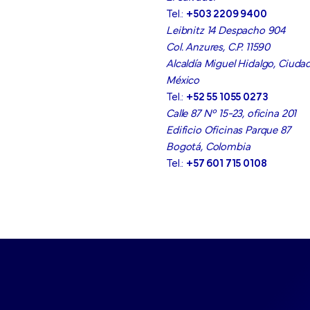
Tel.:
+503 2209 9400
Leibnitz 14 Despacho 904
Col. Anzures, C.P. 11590
Alcaldía Miguel Hidalgo, Ciuda
México
Tel.:
+52 55 1055 0273
Calle 87 N° 15-23, oficina 201
Edificio Oficinas Parque 87
Bogotá, Colombia
Tel.:
+57 601 715 0108