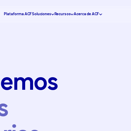
Plataforma ACF
Soluciones
Recursos
Acerca de ACF
Centro de Conocimiento
¿Por qué ACF?
eriencia del Cliente
Gobierno
CX Insider Podcast
Conviértete en socio
a Interacción con tus
Salud
Casos de Estudio
Contáctanos
demos
Banca
Calculadora de Precios
Solicitar soporte
ficiencia Operativa
Retail
Portal de Socios
ón del Servicio
Educación
Preguntas Frecuentes
s