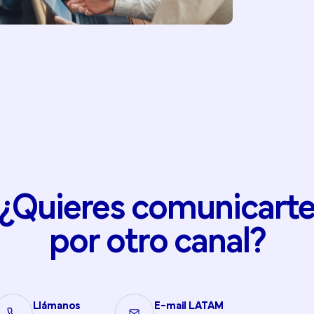
¿Quieres
comunicart
por
otro
canal?
Llámanos
E-mail LATAM