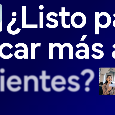
¿Listo
p
car
más
lientes?