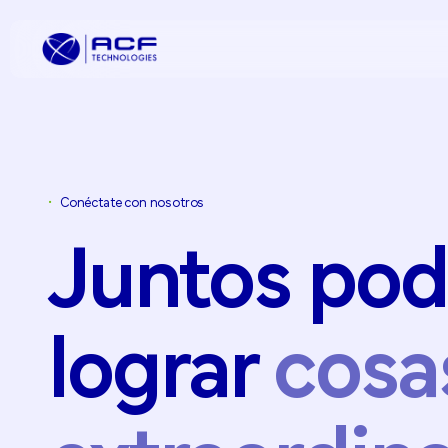
•
Conéctate con nosotros
Mejora la Exp
Incrementa l
Juntos po
Clientes
Optimiza la E
Transformaci
Omnicanal
lograr
cosa