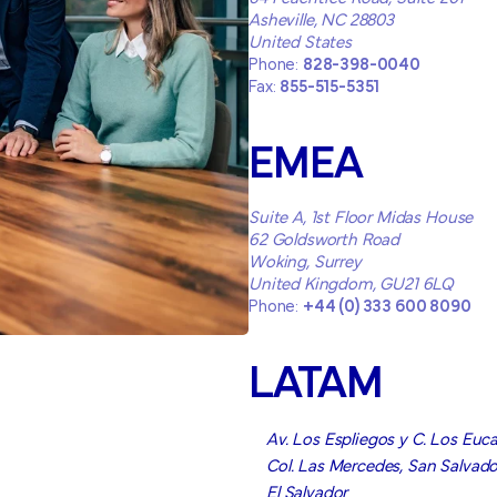
Asheville, NC 28803
United States
Phone:
828-398-0040
Fax:
855-515-5351
EMEA
Suite A, 1st Floor Midas House
62 Goldsworth Road
Woking, Surrey
United Kingdom, GU21 6LQ
Phone:
+44 (0) 333 600 8090
LATAM
Av. Los Espliegos y C. Los Euca
Col. Las Mercedes, San Salvado
El Salvador