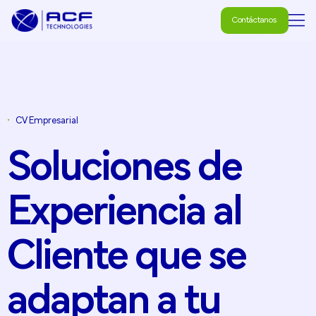
Contáctanos
Contáctanos
•
CV Empresarial
Soluciones
de
Experiencia
al
Cliente
que
se
adaptan
a
tu