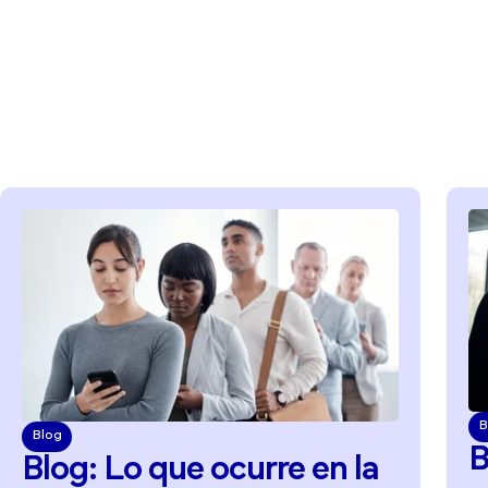
B
Blog
B
Blog:
Lo
que
ocurre
en
la