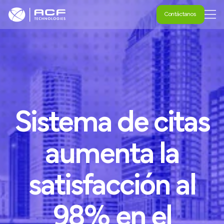
Contáctanos
Contáctanos
Sistema
de
citas
aumenta
la
satisfacción
al
98%
en
el