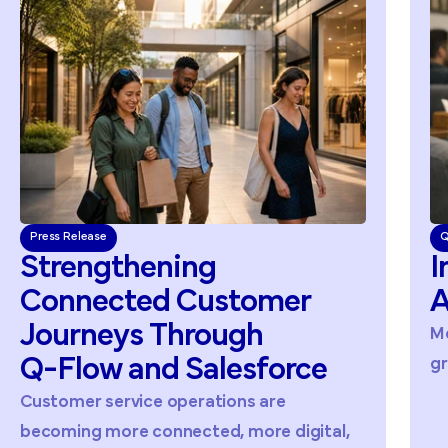
Press Release
Q
Strengthening
I
Connected
Customer
A
Journeys
Through
Me
Q-Flow
and
Salesforce
gr
Customer service operations are
becoming more connected, more digital,