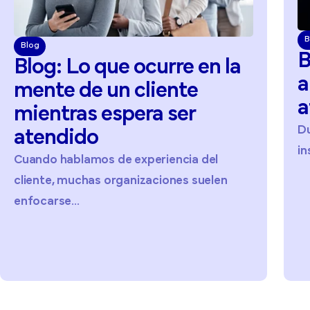
B
Blog
B
Blog:
Lo
que
ocurre
en
la
a
mente
de
un
cliente
a
mientras
espera
ser
D
atendido
in
Cuando hablamos de experiencia del
cliente, muchas organizaciones suelen
enfocarse...