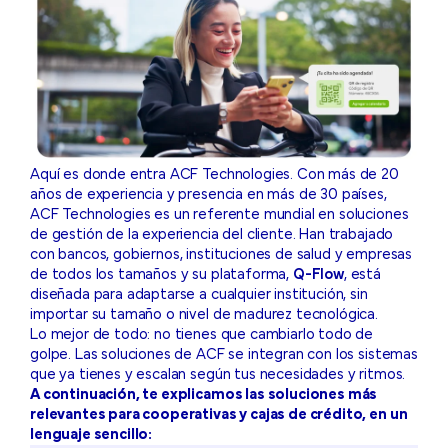
Aquí es donde entra ACF Technologies. Con más de 20
años de experiencia y presencia en más de 30 países,
ACF Technologies es un referente mundial en soluciones
de gestión de la experiencia del cliente. Han trabajado
con bancos, gobiernos, instituciones de salud y empresas
de todos los tamaños y su plataforma,
Q-Flow
, está
diseñada para adaptarse a cualquier institución, sin
importar su tamaño o nivel de madurez tecnológica.
Lo mejor de todo: no tienes que cambiarlo todo de
golpe. Las soluciones de ACF se integran con los sistemas
que ya tienes y escalan según tus necesidades y ritmos.
A continuación, te explicamos las soluciones más
relevantes para cooperativas y cajas de crédito, en un
lenguaje sencillo: