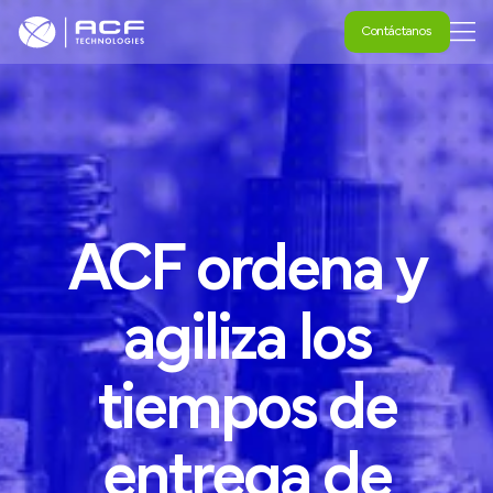
Contáctanos
Contáctanos
ACF
ordena
y
agiliza
los
tiempos
de
entrega
de