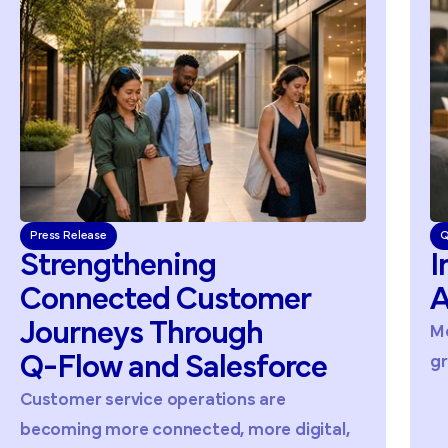
Press Release
Q
Strengthening
I
Connected
Customer
A
Journeys
Through
Me
Q-Flow
and
Salesforce
gr
Customer service operations are
becoming more connected, more digital,