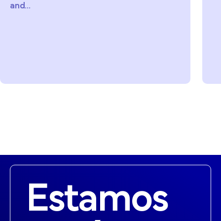
and...
Estamos