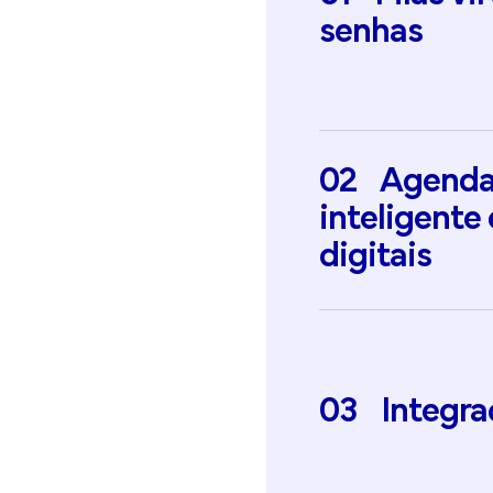
senhas
02
Agend
inteligente
digitais
03
Integr