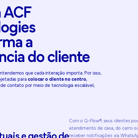
a
ACF
logies
orma
a
ncia
do
cliente
ntendemos que cada interação importa. Por isso,
ojetadas para
colocar o cliente no centro
,
de contato por meio de tecnologia escalável,
Com o Q-Flow®, seus clientes p
atendimento de casa, do carro ou
tuais
e
gestão
de
receber notificações via WhatsAp