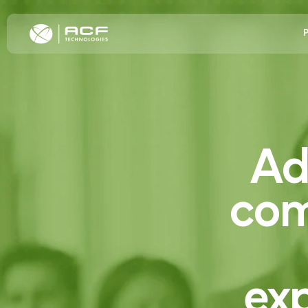
Eleve a Experiênc
Ce
Ad
Aumente o Enga
CX
Cliente
Es
Melhore a Eficiê
Ca
co
Transformação 
Po
Atendimento
F
exp