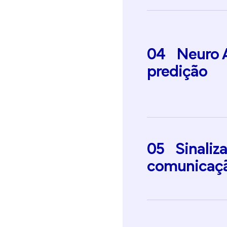
04
Neuro
predição
05
Sinaliz
comunicaç