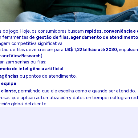
as do jogo. Hoje, os consumidores buscam
rapidez, conveniência e
m ferramentas de
gestão de filas, agendamento de atendimento
em competitiva significativa.
tão de filas deve crescer para
US$ 1,22 bilhão até 2030
, impulsi
rand View Research
).
nizam senhas ou filas:
io de inteligência artificial
.
agências
ou pontos de atendimento.
a equipe
.
 cliente
, permitindo que ele escolha como e quando ser atendido.
presas que aplican automatización y datos en tiempo real logran re
ción global del cliente.