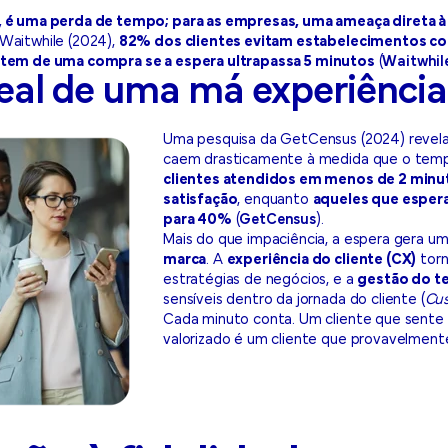
 é uma perda de tempo; para as empresas, uma ameaça direta à 
Waitwhile (2024),
82% dos clientes evitam estabelecimentos com 
tem de uma compra se a espera ultrapassa 5 minutos
(
Waitwhil
eal de uma má experiência
Uma pesquisa da GetCensus (2024) revela 
caem drasticamente à medida que o tem
clientes atendidos em menos de 2 minu
satisfação
, enquanto
aqueles que esper
para 40%
(
GetCensus
).
Mais do que impaciência, a espera gera u
marca
. A
experiência do cliente (CX)
torn
estratégias de negócios, e a
gestão do 
sensíveis dentro da jornada do cliente (
Cus
Cada minuto conta.
Um cliente que sente
valorizado é um cliente que provavelmente