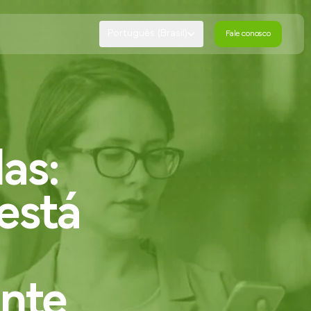
Português (Brasil)
Fale conosco
Fale conosco
las:
está
ente