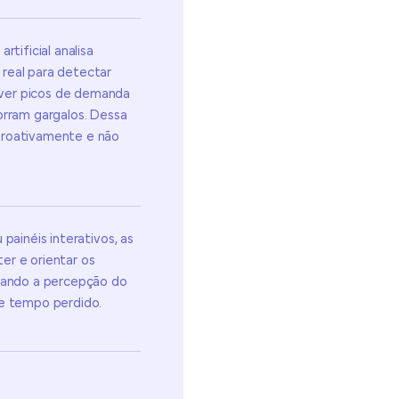
rtificial analisa
real para detectar
ver picos de demanda
orram gargalos. Dessa
proativamente e não
painéis interativos, as
er e orientar os
orando a percepção do
de tempo perdido.