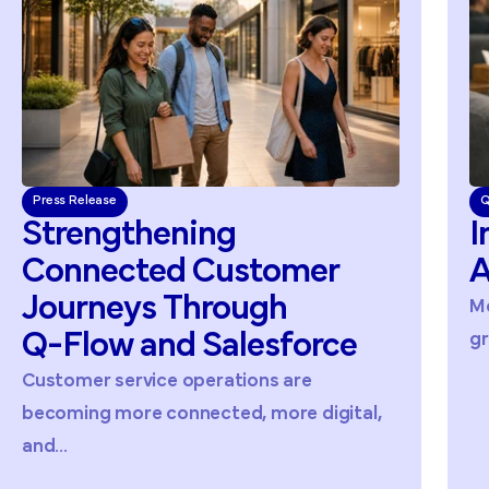
Press Release
Q
Strengthening
I
Connected
Customer
A
Journeys
Through
Me
Q-Flow
and
Salesforce
gr
Customer service operations are
becoming more connected, more digital,
and...