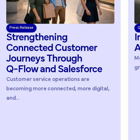
Press Release
Q
Strengthening
I
Connected
Customer
A
Journeys
Through
Me
Q-Flow
and
Salesforce
gr
Customer service operations are
becoming more connected, more digital,
and...