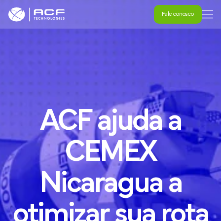
Fale conosco
Fale conosco
ACF
ajuda
a
CEMEX
Nicaragua
a
otimizar
sua
rota