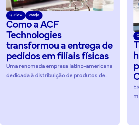
Q-Flow
Varejo
Como
a
ACF
Technologies
Q
T
transformou
a
entrega
de
h
pedidos
em
filiais
físicas
p
Uma renomada empresa latino-americana
C
dedicada à distribuição de produtos de...
Es
ma