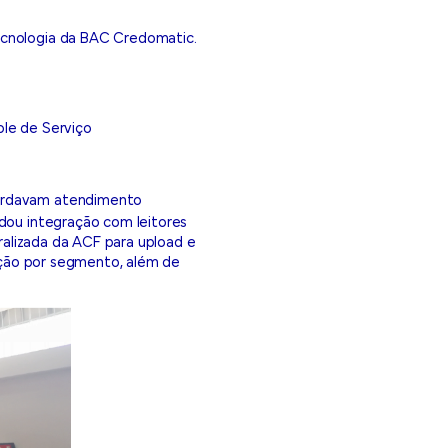
ecnologia da BAC Credomatic.
le de Serviço
guardavam atendimento
idou integração com leitores
tralizada da ACF para upload e
zação por segmento, além de