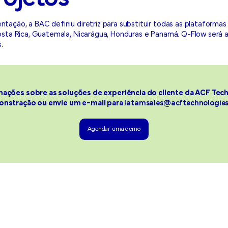
tação, a BAC definiu diretriz para substituir todas as plataformas
osta Rica, Guatemala, Nicarágua, Honduras e Panamá. Q-Flow será 
.
mações sobre as soluções de experiência do cliente da ACF Tec
nstração ou envie um e-mail para
latamsales@acftechnologie
Agendar uma demo
Agendar uma demo