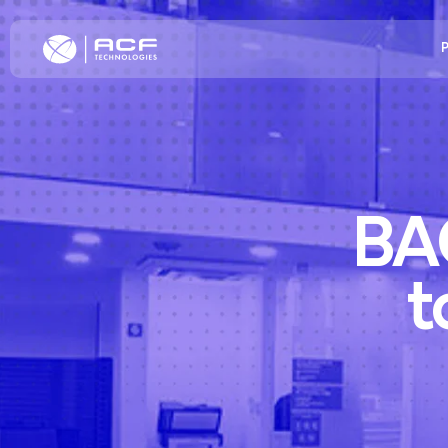
Eleve a Experiênc
Ce
BA
Aumente o Enga
CX
Cliente
Es
Melhore a Eficiê
Ca
t
Transformação 
Po
Atendimento
F