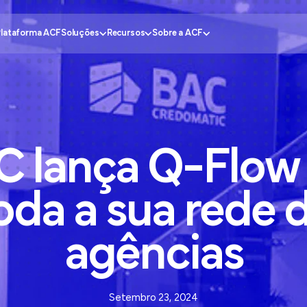
Plataforma ACF
Soluções
Recursos
Sobre a ACF
ia do Cliente
ntral de Conhecimento
Governo
Por que a ACF?
C
lança
Q-Flow
jamento do
 Insider Podcast
Saúde
Torne-se um Parceiro
tudos de Caso
Setor Bancário
Fale conosco
ncia Operacional
lculadora de Preços
Varejo
Solicitar Soporte
oda
a
sua
rede
Omnicanal do
rtal do Parceiro
Educação
AQ
agências
Setembro 23, 2024