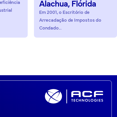
achua,
Flórida
01, o Escritório de
cadação de Impostos do
ado...