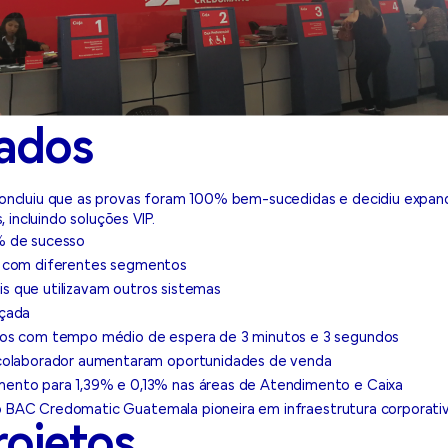
tados
cluiu que as provas foram 100% bem-sucedidas e decidiu expand
 incluindo soluções VIP.
% de sucesso
iais com diferentes segmentos
ais que utilizavam outros sistemas
nçada
dos com tempo médio de espera de 3 minutos e 3 segundos
 colaborador aumentaram oportunidades de venda
ento para 1,39% e 0,13% nas áreas de Atendimento e Caixa
ando BAC Credomatic Guatemala pioneira em infraestrutura corporat
rojetos