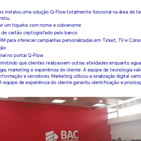
es instalou uma solução Q-Flow totalmente funcional na área de t
itiu:
rimir um tíquete com nome e sobrenome
r de cartão criptografado pelo banco
M para oferecer campanhas personalizadas em Ticket, TV e Conso
ção
ional no portal Q-Flow
ermitindo que clientes realizassem outras atividades enquanto a
a, marketing e experiência do cliente. A equipe de tecnologia val
formação e servidores. Marketing utilizou a sinalização digital cen
 A equipe de experiência do cliente garantiu identificação e priori