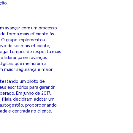
ção.
em avançar com um processo
 de forma mais eficiente às
s. O grupo implementou
vo de ser mais eficiente,
regar tempos de resposta mais
de liderança em avanços
digitais que melhoram a
em maior segurança e maior
 testando um piloto de
us escritórios para garantir
perado. Em junho de 2017,
filiais, decidiram adotar um
autogestão, proporcionando
iada e centrada no cliente.