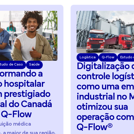
Logística
Q-Flow
Estudo de Caso
Digitalização
do
Q-Fl
controle
logístico:
Neuro
como
uma
empresa
Si
industrial
no
México
ag
otimizou
sua
au
operação
com
o
sa
Q-Flow®
no