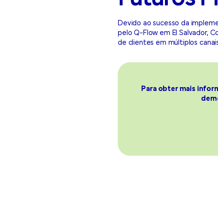
Devido ao sucesso da implemen
pelo Q-Flow em El Salvador, C
de clientes em múltiplos canais
Para obter mais infor
demo