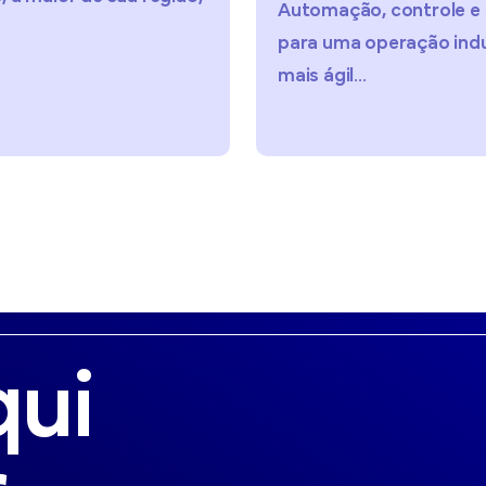
Al
Automação, controle e eficiência
para uma operação industrial
Em 20
mais ágil...
Arre
Cond
qui