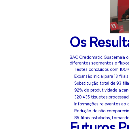
Os Resul
BAC Credomatic Guatemala con
diferentes segmentos e fluxos,
Testes concluídos com 100
Expansão inicial para 13 fil
Substituição total de 93 fili
92% de produtividade alca
320.435 tíquetes processa
Informações relevantes ao
Redução de não comparecim
85 filiais instaladas, torn
Futuros P