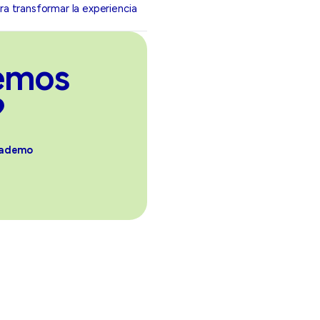
ara transformar la experiencia
demos
?
nademo