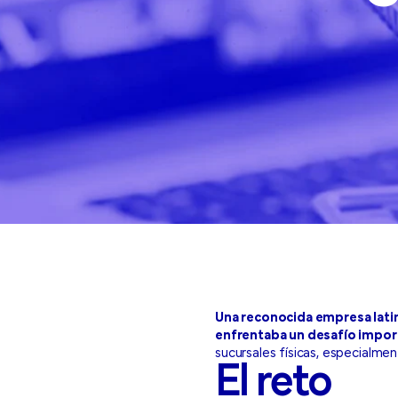
Una reconocida empresa latin
enfrentaba un desafío impor
sucursales físicas, especialme
El reto