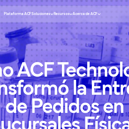
Plataforma ACF
Soluciones
Recursos
Acerca de ACF
Centro de Conocimiento
¿Por qué ACF?
eriencia del Cliente
Gobierno
CX Insider Podcast
Conviértete en socio
o
ACF
Technol
a Interacción con tus
Salud
Casos de Estudio
Contáctanos
Banca
Calculadora de Precios
Solicitar soporte
ficiencia Operativa
Retail
Portal de Socios
ansformó
la
Entr
ón del Servicio
Educación
Preguntas Frecuentes
de
Pedidos
en
ucursales
Físic