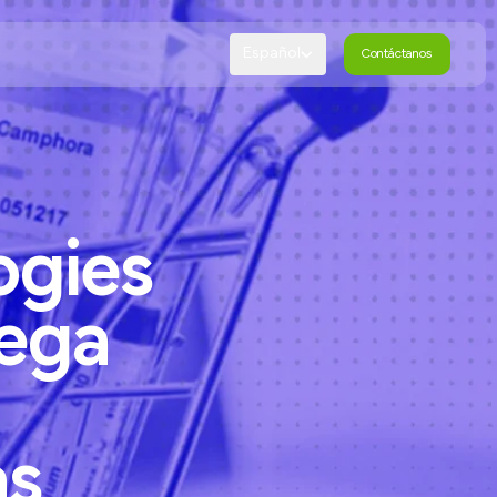
Español
Contáctanos
Contáctanos
ogies
ega
as