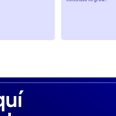
continues to grow...
services,..
quí