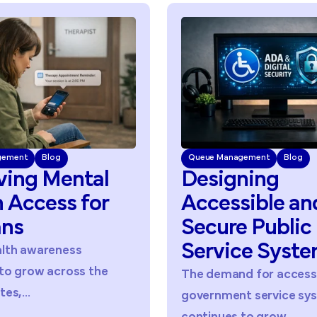
Queue Management
Blog
Queue Man
Designing
Redu
Accessible
and
Acces
Secure
Public
Acros
Service
Systems
Servi
The demand for accessible
As agenci
government service systems
digital a