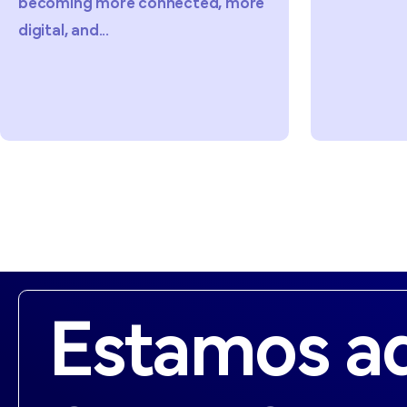
d, more
Estamos a