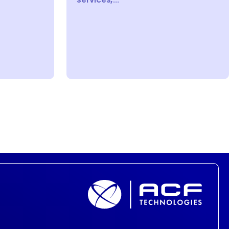
.
improve ADA...