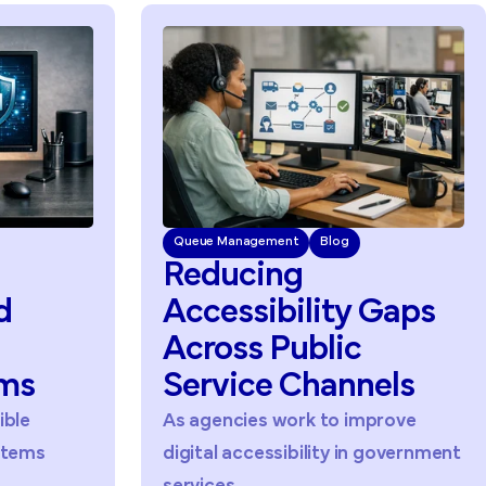
agement
Blog
Queue Management
Blog
cing
Improving
Pu
sibility
Gaps
Service
Acce
s
Public
Through
ce
Channels
Accessibility
es work to improve
Public sector organiza
ccessibility in government
facing increasing pres