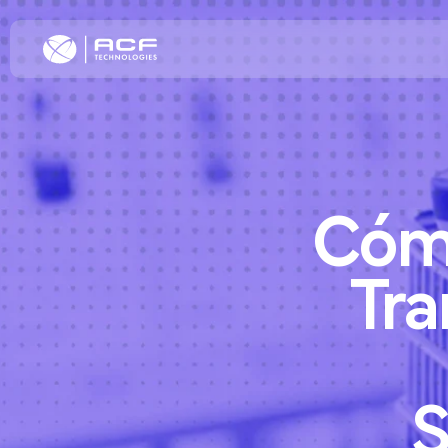
Mejora la Exp
Cóm
Incrementa l
Clientes
Optimiza la E
Tr
Transformaci
Omnicanal
S